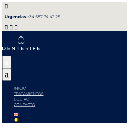

Urgencias
+34 687 74 42 25



a
a
INICIO
TRATAMIENTOS
EQUIPO
CONTACTO