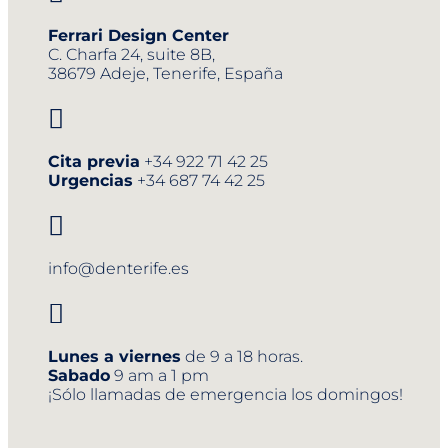
Ferrari Design Center
C. Charfa 24, suite 8B,
38679 Adeje, Tenerife, España

Cita previa
+34 922 71 42 25
Urgencias
+34 687 74 42 25

info@denterife.es

Lunes a viernes
de 9 a 18 horas.
Sabado
9 am a 1 pm
¡Sólo llamadas de emergencia los domingos!